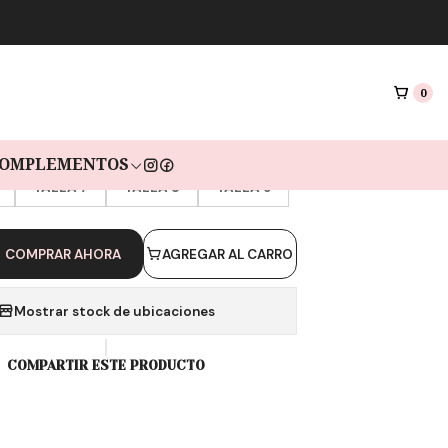
|
 KYLIE DUO GOLD
0
s de $15.633 sin interés con Mercado pago🔥
OMPLEMENTOS
TALLA [AMERICANA]
TALLA 7
TALLA 8
TALLA 9
COMPRAR AHORA
AGREGAR AL CARRO
Mostrar stock de ubicaciones
COMPARTIR ESTE PRODUCTO