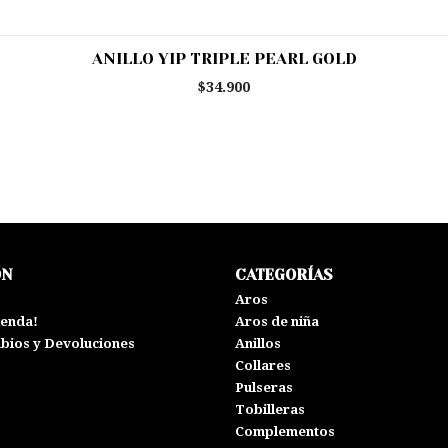
ANILLO YIP TRIPLE PEARL GOLD
$34.900
ÓN
CATEGORÍAS
s
Aros
ienda!
Aros de niña
mbios y Devoluciones
Anillos
Collares
Pulseras
Tobilleras
Complementos