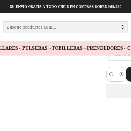
ENVÍO GRATIS A TODO CHILE EN COMPRAS SOBRE $69.990
ANILLO
Paga en 3 cuota
LLARES
PULSERAS
TOBILLERAS
PRENDEDORES
C
TALLA 6
Cantidad