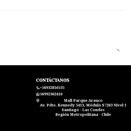
CONTÁCTANOS
+56932816535
56992362410
Mall Parque Arauco
Av. Pdte. Kennedy 5413, Módulo S7263 Nivel 1
Santiago - Las Condes
Región Metropolitana - Chile