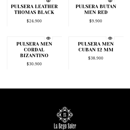
PULSERA LEATHER
PULSERA BUTAN
Agotado
Agotado
THOMAS BLACK
MEN RED
$24.900
$9.900
PULSERA MEN
PULSERA MEN
Agotado
Agotado
CORDAL
CUBAN 12 MM
BIZANTINO
$38.900
$30.900