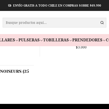
ENVÍO GRATIS A TODO CHILE EN COMPRAS SOBRE $69.990
Limpieza
LLARES
PULSERAS
TOBILLERAS
PRENDEDORES
C
1 UNIDAD
POLISHING PINK CLOTH LB
$3.000
NOISEURS (25