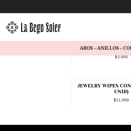
AROS
ANILLOS
CO
PAÑO DE PULIR 
$3.000
JEWELRY WIPES CON
Agotado
UNID)
$11.900