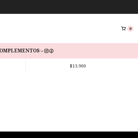
0
OMPLEMENTOS
S
LIQUIDO JEWELRY CLEANER
Agotado
CONNOISSEURS
$13.900