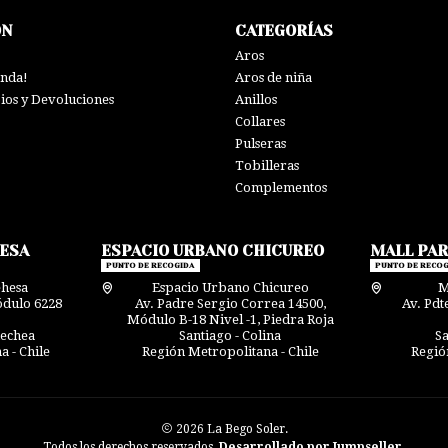
ÓN
CATEGORÍAS
Aros
enda!
Aros de niña
bios y Devoluciones
Anillos
Collares
Pulseras
Tobilleras
Complementos
HESA
ESPACIO URBANO CHICUREO
MALL PA
PUNTO DE RECOGIDA
PUNTO DE RECOG
ehesa
Espacio Urbano Chicureo
M
ódulo 6228
Av. Padre Sergio Correa 14500,
Av. Pdt
Módulo B-18 Nivel -1, Piedra Roja
nechea
Santiago - Colina
Sa
 - Chile
Región Metropolitana - Chile
Regió
2026 La Bego Soler.
Todos los derechos reservados.
Desarrollado por Jumpseller
.