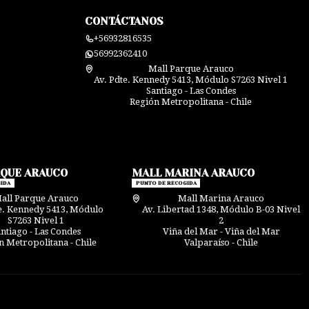
CONTÁCTANOS
+56932816535
56992362410
Mall Parque Arauco
Av. Pdte. Kennedy 5413, Módulo S7263 Nivel 1
Santiago - Las Condes
Región Metropolitana - Chile
RQUE ARAUCO
MALL MARINA ARAUCO
IDA
PUNTO DE RECOGIDA
all Parque Arauco
Mall Marina Arauco
e. Kennedy 5413, Módulo
Av. Libertad 1348, Módulo B-03 Nivel
S7263 Nivel 1
2
ntiago - Las Condes
Viña del Mar - Viña del Mar
n Metropolitana - Chile
Valparaíso - Chile