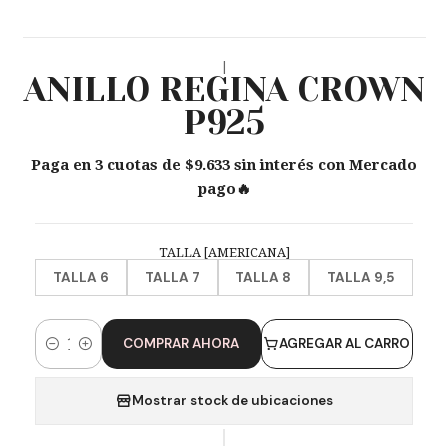
|
ANILLO REGINA CROWN
P925
Paga en 3 cuotas de $9.633 sin interés con Mercado
pago🔥
TALLA [AMERICANA]
TALLA 6
TALLA 7
TALLA 8
TALLA 9,5
COMPRAR AHORA
AGREGAR AL CARRO
Cantidad
Mostrar stock de ubicaciones