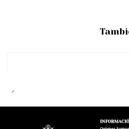
Tambié
Agotado
INFORMACI
Quienes Somo