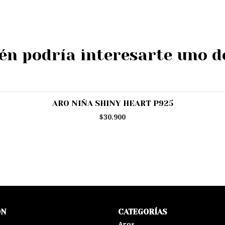
n podría interesarte uno d
ARO NIÑA SHINY HEART P925
$30.900
ÓN
CATEGORÍAS
s
Aros