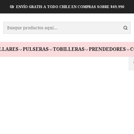
ENVÍO GRATIS A TODO CHILE EN COMPRAS SOBRE $69.990
ARO N
Paga en 3 cuot
LLARES
PULSERAS
TOBILLERAS
PRENDEDORES
C