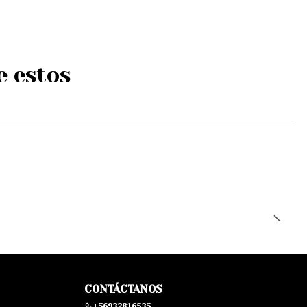
e estos
CONTÁCTANOS
+56932816535