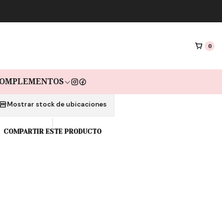
|
IÑA HEART P925
GOLD
0
as de $7.967 sin interés con Mercado pago🔥
OMPLEMENTOS
Mostrar stock de ubicaciones
COMPARTIR ESTE PRODUCTO