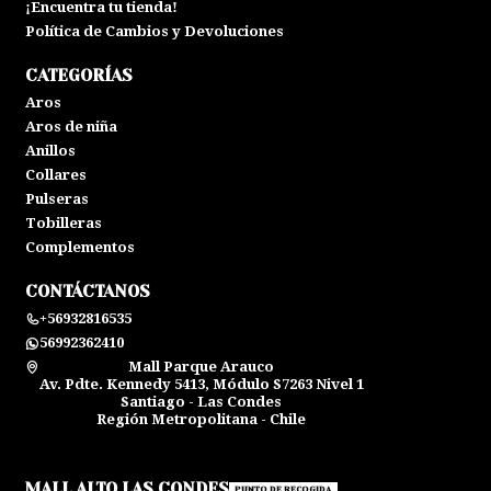
¡Encuentra tu tienda!
Política de Cambios y Devoluciones
CATEGORÍAS
Aros
Aros de niña
Anillos
Collares
Pulseras
Tobilleras
Complementos
CONTÁCTANOS
+56932816535
56992362410
Mall Parque Arauco
Av. Pdte. Kennedy 5413, Módulo S7263 Nivel 1
Santiago - Las Condes
Región Metropolitana - Chile
MALL ALTO LAS CONDES
PUNTO DE RECOGIDA