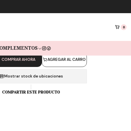
|
 ESCLAVA JAGUAR
GOLD
0
s de $14.967 sin interés con Mercado pago🔥
OMPLEMENTOS
COMPRAR AHORA
AGREGAR AL CARRO
Mostrar stock de ubicaciones
COMPARTIR ESTE PRODUCTO