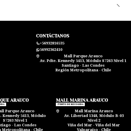
CONTÁCTANOS
+56932816535
56992362410
Mall Parque Arauco
Av. Pdte. Kennedy 5413, Módulo S7263 Nivel 1
Santiago - Las Condes
Región Metropolitana - Chile
RQUE ARAUCO
MALL MARINA ARAUCO
IDA
PUNTO DE RECOGIDA
ll Parque Arauco
Mall Marina Arauco
e. Kennedy 5413, Módulo
Av. Libertad 1348, Módulo B-03
S7263 Nivel 1
Nivel 2
tiago - Las Condes
Viña del Mar - Viña del Mar
 Metropolitana - Chile
Valparaíso - Chile