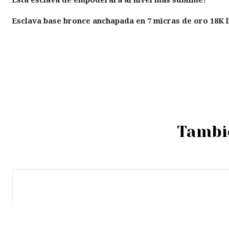
Esclava base bronce anchapada en 7 micras de oro 18K l
Tambié
Agotado