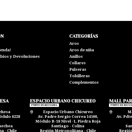
ÓN
CATEGORÍAS
s
Aros
ienda!
Aros de niña
mbios y Devoluciones
Anillos
Collares
Pulseras
Tobilleras
Complementos
HESA
ESPACIO URBANO CHICUREO
MALL PA
PUNTO DE RECOGIDA
PUNTO DE RECOG
ehesa
Espacio Urbano Chicureo
Ma
ódulo 6228
Av. Padre Sergio Correa 14500,
Av. Pdt
Módulo B-18 Nivel -1, Piedra Roja
rnechea
Santiago - Colina
San
a - Chile
Región Metropolitana - Chile
Región