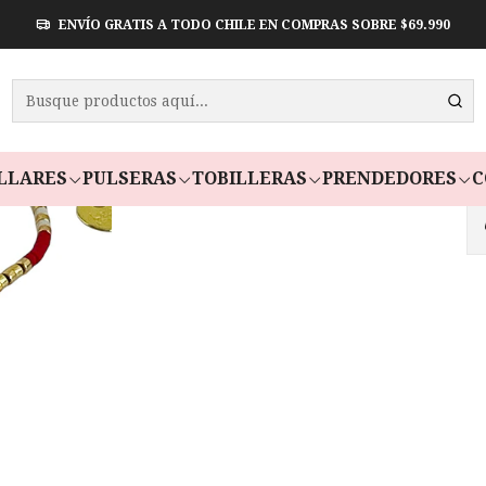
ENVÍO GRATIS A TODO CHILE EN COMPRAS SOBRE $69.990
PULSE
TOU
Paga en 3 cuot
LLARES
PULSERAS
TOBILLERAS
PRENDEDORES
C