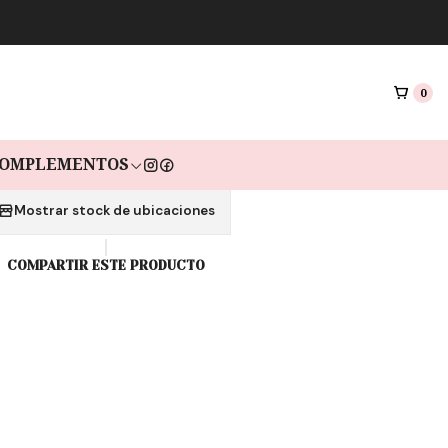
|
RA CL B1L PINK
RMALINE GOLD
0
as de $9.967 sin interés con Mercado pago🔥
OMPLEMENTOS
Mostrar stock de ubicaciones
COMPARTIR ESTE PRODUCTO