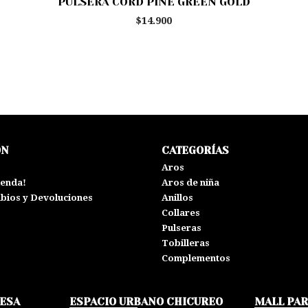
PULSERA CORD PINE GREEN GOLD
$14.900
ÓN
CATEGORÍAS
s
Aros
ienda!
Aros de niña
mbios y Devoluciones
Anillos
Collares
Pulseras
Tobilleras
Complementos
HESA
ESPACIO URBANO CHICUREO
MALL PA