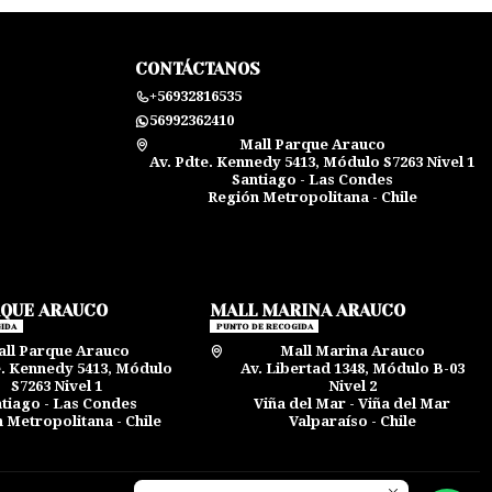
CONTÁCTANOS
+56932816535
56992362410
Mall Parque Arauco
Av. Pdte. Kennedy 5413, Módulo S7263 Nivel 1
Santiago - Las Condes
Región Metropolitana - Chile
RQUE ARAUCO
MALL MARINA ARAUCO
IDA
PUNTO DE RECOGIDA
ll Parque Arauco
Mall Marina Arauco
e. Kennedy 5413, Módulo
Av. Libertad 1348, Módulo B-03
S7263 Nivel 1
Nivel 2
tiago - Las Condes
Viña del Mar - Viña del Mar
 Metropolitana - Chile
Valparaíso - Chile