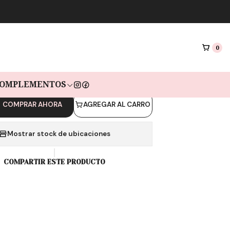
|
 DEX RED SILVER
MIX
0
as de $5.967 sin interés con Mercado pago🔥
OMPLEMENTOS
COMPRAR AHORA
AGREGAR AL CARRO
Mostrar stock de ubicaciones
COMPARTIR ESTE PRODUCTO