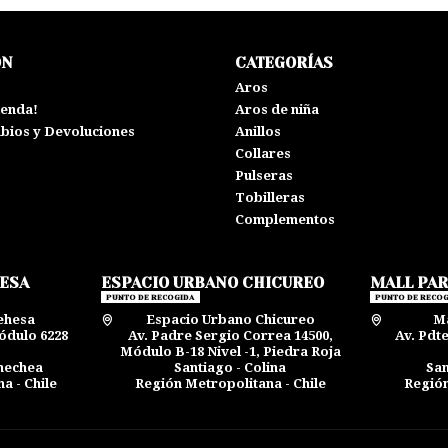
ÓN
CATEGORÍAS
s
Aros
ienda!
Aros de niña
mbios y Devoluciones
Anillos
Collares
Pulseras
Tobilleras
Complementos
HESA
ESPACIO URBANO CHICUREO
MALL PA
PUNTO DE RECOGIDA
PUNTO DE RECOG
ehesa
Espacio Urbano Chicureo
Ma
ódulo 6228
Av. Padre Sergio Correa 14500,
Av. Pdt
Módulo B-18 Nivel -1, Piedra Roja
rnechea
Santiago - Colina
San
a - Chile
Región Metropolitana - Chile
Región