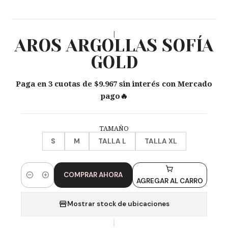
|
AROS ARGOLLAS SOFÍA
GOLD
Paga en 3 cuotas de $9.967 sin interés con Mercado
pago🔥
TAMAÑO
S
M
TALLA L
TALLA XL
COMPRAR AHORA
Cantidad
AGREGAR AL CARRO
Mostrar stock de ubicaciones