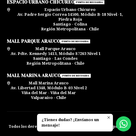
ESPACIO URBANO CHICUREO
PUNTO DE RECOGIDA
Espacio Urbano Chicureo
Av. Padre Sergio Correa 14500, Módulo B-18 Nivel -1,
Piedra Roja
Santiago - Colina
Región Metropolitana - Chile
MALL PARQUE ARAUCO
PUNTO DE RECOGIDA
Mall Parque Arauco
Av. Pdte. Kennedy 5413, Módulo S7263 Nivel 1
Santiago - Las Condes
Región Metropolitana - Chile
MALL MARINA ARAUCO
PUNTO DE RECOGIDA
Mall Marina Arauco
Av. Libertad 1348, Módulo B-03 Nivel 2
Viña del Mar - Viña del Mar
Valparaíso - Chile
¿Tienes dudas? ¡Envíanos un
2026 La Bego Soler.
mensaje!
Todos los derechos reservados.
Desarrollado por Jumpseller
.