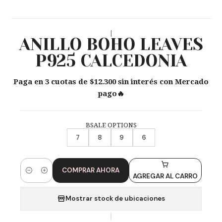
|
ANILLO BOHO LEAVES
P925 CALCEDONIA
Paga en 3 cuotas de $12.300 sin interés con Mercado
pago🔥
BSALE OPTIONS
7
8
9
6
COMPRAR AHORA
Cantidad
AGREGAR AL CARRO
Mostrar stock de ubicaciones