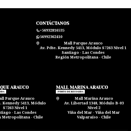
CONTÁCTANOS
+56932816535
56992362410
Mall Parque Arauco
Av. Pdte. Kennedy 5413, Módulo S7263 Nivel 1
Santiago - Las Condes
Región Metropolitana - Chile
RQUE ARAUCO
MALL MARINA ARAUCO
IDA
PUNTO DE RECOGIDA
ll Parque Arauco
Mall Marina Arauco
e. Kennedy 5413, Módulo
Av. Libertad 1348, Módulo B-03
S7263 Nivel 1
Nivel 2
tiago - Las Condes
Viña del Mar - Viña del Mar
 Metropolitana - Chile
Valparaíso - Chile