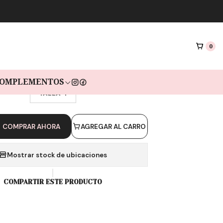
|
MIDI CROWN P925
0
as de $5.633 sin interés con Mercado pago🔥
OMPLEMENTOS
TALLA [AMERICANA]
TALLA 4
COMPRAR AHORA
AGREGAR AL CARRO
Mostrar stock de ubicaciones
COMPARTIR ESTE PRODUCTO