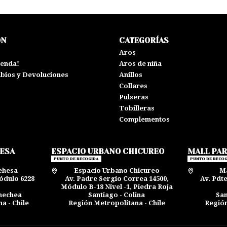
ÓN
CATEGORÍAS
s
Aros
ienda!
Aros de niña
mbios y Devoluciones
Anillos
Collares
Pulseras
Tobilleras
Complementos
HESA
ESPACIO URBANO CHICUREO
MALL PA
PUNTO DE RECOGIDA
PUNTO DE RECOG
ehesa
Espacio Urbano Chicureo
Ma
ódulo 6228
Av. Padre Sergio Correa 14500,
Av. Pdt
Módulo B-18 Nivel -1, Piedra Roja
rnechea
Santiago - Colina
San
a - Chile
Región Metropolitana - Chile
Región