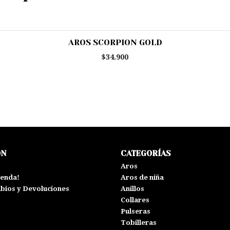
AROS SCORPION GOLD
$34.900
ÓN
CATEGORÍAS
s
Aros
ienda!
Aros de niña
mbios y Devoluciones
Anillos
Collares
Pulseras
Tobilleras