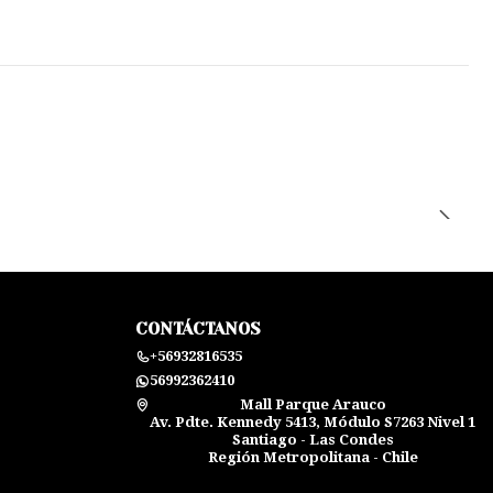
CONTÁCTANOS
+56932816535
56992362410
Mall Parque Arauco
Av. Pdte. Kennedy 5413, Módulo S7263 Nivel 1
Santiago - Las Condes
Región Metropolitana - Chile