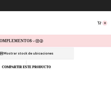
|
CORPION SILVER
0
s de $11.633 sin interés con Mercado pago🔥
COMPRAR AHORA
AGREGAR AL CARRO
OMPLEMENTOS
Mostrar stock de ubicaciones
COMPARTIR ESTE PRODUCTO