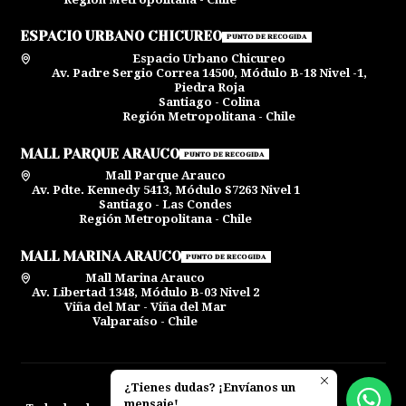
ESPACIO URBANO CHICUREO
PUNTO DE RECOGIDA
Espacio Urbano Chicureo
Av. Padre Sergio Correa 14500, Módulo B-18 Nivel -1,
Piedra Roja
Santiago - Colina
Región Metropolitana - Chile
MALL PARQUE ARAUCO
PUNTO DE RECOGIDA
Mall Parque Arauco
Av. Pdte. Kennedy 5413, Módulo S7263 Nivel 1
Santiago - Las Condes
Región Metropolitana - Chile
MALL MARINA ARAUCO
PUNTO DE RECOGIDA
Mall Marina Arauco
Av. Libertad 1348, Módulo B-03 Nivel 2
Viña del Mar - Viña del Mar
Valparaíso - Chile
¿Tienes dudas? ¡Envíanos un
2026 La Bego Soler.
mensaje!