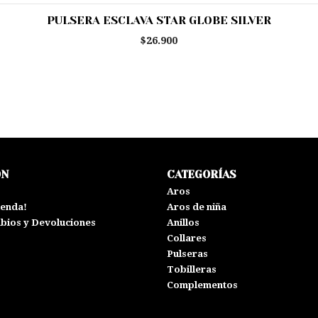
PULSERA ESCLAVA STAR GLOBE SILVER
$26.900
ÓN
CATEGORÍAS
s
Aros
ienda!
Aros de niña
mbios y Devoluciones
Anillos
Collares
Pulseras
Tobilleras
Complementos