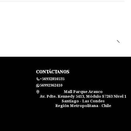
CONTÁCTANOS
+56932816535
56992362410
Mall Parque Arauco
Av. Pdte. Kennedy 5413, Módulo S7263 Nivel 1
Santiago - Las Condes
Región Metropolitana - Chile