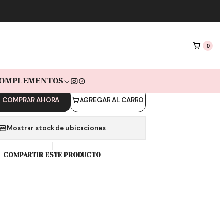
|
 ESCLAVA CIBELES
GOLD
0
s de $11.633 sin interés con Mercado pago🔥
OMPLEMENTOS
COMPRAR AHORA
AGREGAR AL CARRO
Mostrar stock de ubicaciones
COMPARTIR ESTE PRODUCTO