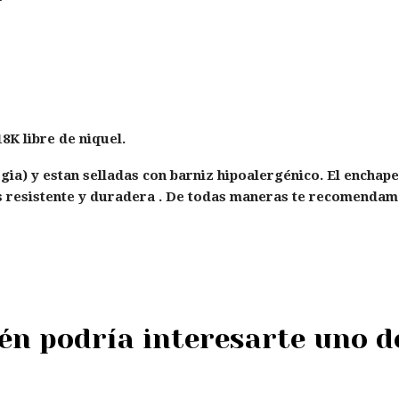
8K libre de niquel.
rgia) y estan selladas con barniz hipoalergénico. El enchap
mas resistente y duradera . De todas maneras te recomenda
n podría interesarte uno d