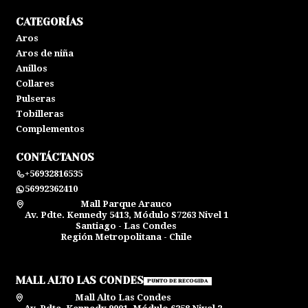
CATEGORÍAS
Aros
Aros de niña
Anillos
Collares
Pulseras
Tobilleras
Complementos
CONTÁCTANOS
+56932816535
56992362410
Mall Parque Arauco
Av. Pdte. Kennedy 5413, Módulo S7263 Nivel 1
Santiago - Las Condes
Región Metropolitana - Chile
MALL ALTO LAS CONDES
PUNTO DE RECOGIDA
Mall Alto Las Condes