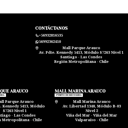
CONTÁCTANOS
+56932816535
56992362410
Mall Parque Arauco
Av. Pdte. Kennedy 5413, Módulo S7263 Nivel 1
Santiago - Las Condes
Región Metropolitana - Chile
RQUE ARAUCO
MALL MARINA ARAUCO
IDA
PUNTO DE RECOGIDA
ll Parque Arauco
Mall Marina Arauco
e. Kennedy 5413, Módulo
Av. Libertad 1348, Módulo B-03
S7263 Nivel 1
Nivel 2
tiago - Las Condes
Viña del Mar - Viña del Mar
 Metropolitana - Chile
Valparaíso - Chile