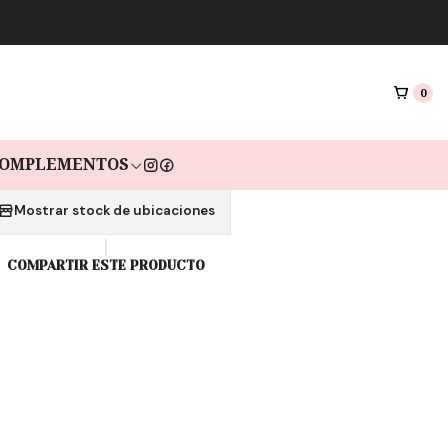
|
 GAIA GOLD BLUR
GRACE
0
as de $9.633 sin interés con Mercado pago🔥
OMPLEMENTOS
Mostrar stock de ubicaciones
COMPARTIR ESTE PRODUCTO