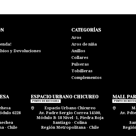
ÓN
CATEGORÍAS
s
Aros
ienda!
Aros de niña
mbios y Devoluciones
Anillos
Collares
Pulseras
Tobilleras
Complementos
HESA
ESPACIO URBANO CHICUREO
MALL PA
PUNTO DE RECOGIDA
PUNTO DE RECOG
ehesa
Espacio Urbano Chicureo
Ma
ódulo 6228
Av. Padre Sergio Correa 14500,
Av. Pdt
Módulo B-18 Nivel -1, Piedra Roja
rnechea
Santiago - Colina
San
a - Chile
Región Metropolitana - Chile
Región