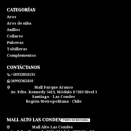
CATEGORÍAS
Aros
Aros de niña
Anillos
Collares
Pulseras
Tobilleras
Complementos
CONTÁCTANOS
+56932816535
56992362410
Mall Parque Arauco
Av. Pdte. Kennedy 5413, Módulo S7263 Nivel 1
Santiago - Las Condes
Región Metropolitana - Chile
MALL ALTO LAS CONDES
PUNTO DE RECOGIDA
Mall Alto Las Condes