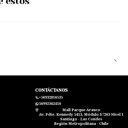
e estos
CONTÁCTANOS
+56932816535
56992362410
Mall Parque Arauco
Av. Pdte. Kennedy 5413, Módulo S7263 Nivel 1
Santiago - Las Condes
Región Metropolitana - Chile