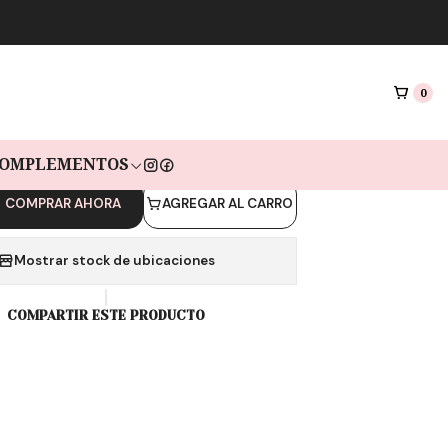
|
RA TILA BLACK
HITE INTER
0
as de $4.967 sin interés con Mercado pago🔥
OMPLEMENTOS
COMPRAR AHORA
AGREGAR AL CARRO
Mostrar stock de ubicaciones
COMPARTIR ESTE PRODUCTO