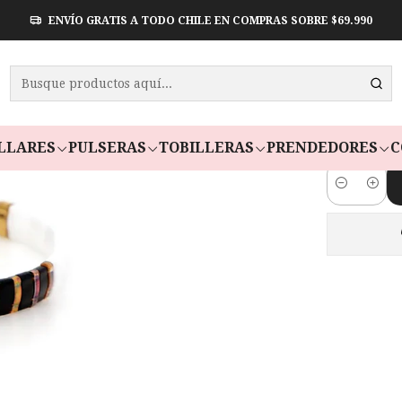
ENVÍO GRATIS A TODO CHILE EN COMPRAS SOBRE $69.990
PULSE
W
Paga en 3 cuot
LLARES
PULSERAS
TOBILLERAS
PRENDEDORES
C
Cantidad