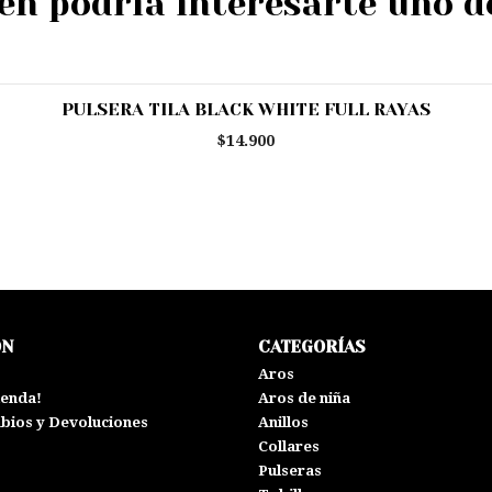
n podría interesarte uno d
PULSERA TILA BLACK WHITE FULL RAYAS
$14.900
ÓN
CATEGORÍAS
s
Aros
ienda!
Aros de niña
mbios y Devoluciones
Anillos
Collares
Pulseras