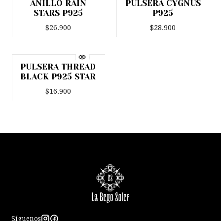
ANILLO RAIN
PULSERA CYGNUS
Agotado
Agotado
STARS P925
P925
$26.900
$28.900
PULSERA THREAD
Agotado
BLACK P925 STAR
$16.900
Síguenos