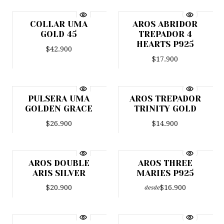
COLLAR UMA
AROS ABRIDOR
Agotado
Agotado
GOLD 45
TREPADOR 4
HEARTS P925
$42.900
$17.900
PULSERA UMA
AROS TREPADOR
Agotado
Agotado
GOLDEN GRACE
TRINITY GOLD
$26.900
$14.900
AROS DOUBLE
AROS THREE
Agotado
Agotado
ARIS SILVER
MARIES P925
$20.900
$16.900
desde